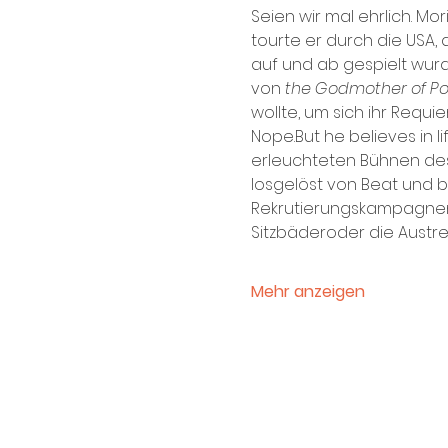
Seien wir mal ehrlich. Mor
tourte er durch die USA, 
auf und ab gespielt wur
von 
the Godmother of P
wollte, um sich ihr Requi
Nope.But he believes in l
erleuchteten Bühnen des
losgelöst von Beat und b
Rekrutierungskampagnen 
Sitzbäderoder die Austre
Mehr anzeigen