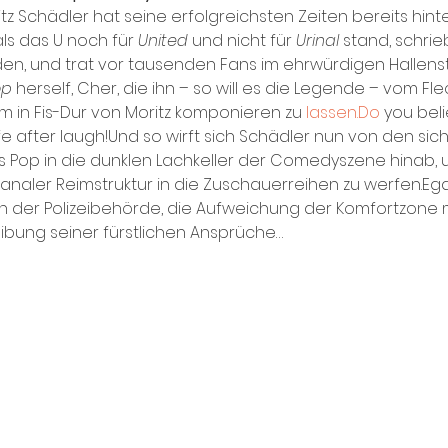
itz Schädler hat seine erfolgreichsten Zeiten bereits hinte
als das U noch für 
United
 und nicht für 
Urinal
 stand, schrie
den, und trat vor tausenden Fans im ehrwürdigen Hallens
op
 herself, Cher, die ihn – so will es die Legende – vom F
em in Fis-Dur von Moritz komponieren zu 
lassen.Do
 you beli
ife after laugh!Und so wirft sich Schädler nun von den si
 Pop in die dunklen Lachkeller der Comedyszene hinab,
analer Reimstruktur in die Zuschauerreihen zu werfen.Ega
der Polizeibehörde, die Aufweichung der Komfortzone m
ibung seiner fürstlichen Ansprüche…