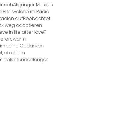
r sich.Als junger Musikus 
b Hits, welche im Radio 
tadion auf.Beobachtet 
leck weg adoptieren 
eve in life after love?
cheren, warm 
 um seine Gedanken 
l, ob es um 
ittels stundenlanger 