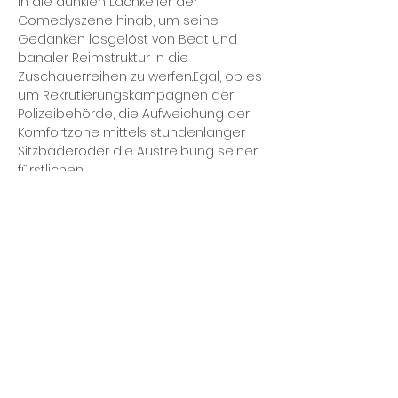
in die dunklen Lachkeller der 
Comedyszene hinab, um seine 
Gedanken losgelöst von Beat und 
banaler Reimstruktur in die 
Zuschauerreihen zu werfen.Egal, ob es 
um Rekrutierungskampagnen der 
Polizeibehörde, die Aufweichung der 
Komfortzone mittels stundenlanger 
Sitzbäderoder die Austreibung seiner 
fürstlichen…
Mehr anzeigen
Diese Veranstaltung
teilen