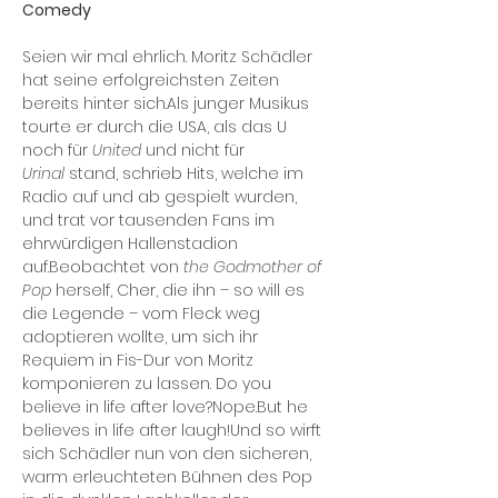
Comedy
Seien wir mal ehrlich. Moritz Schädler 
hat seine erfolgreichsten Zeiten 
bereits hinter sich.Als junger Musikus 
tourte er durch die USA, als das U 
noch für 
United
 und nicht für 
Urinal
 stand, schrieb Hits, welche im 
Radio auf und ab gespielt wurden, 
und trat vor tausenden Fans im 
ehrwürdigen Hallenstadion 
auf.Beobachtet von 
the Godmother of 
Pop
 herself, Cher, die ihn – so will es 
die Legende – vom Fleck weg 
adoptieren wollte, um sich ihr 
Requiem in Fis-Dur von Moritz 
komponieren zu lassen. Do you 
believe in life after love?Nope.But he 
believes in life after laugh!Und so wirft 
sich Schädler nun von den sicheren, 
warm erleuchteten Bühnen des Pop 