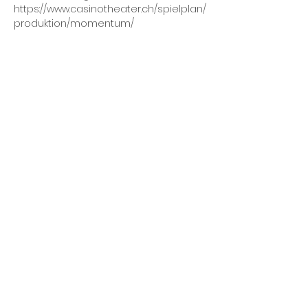
https://www.casinotheater.ch/spielplan/
produktion/momentum/
Diese Veranstaltung
teilen
© 1987.
Hope you