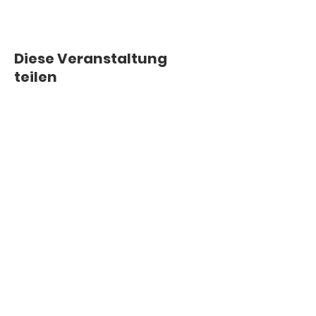
Diese Veranstaltung
teilen
© 1987.
Hope you
wixed with